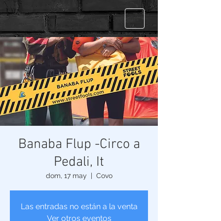
Banaba Flup -Circo a
Pedali, It
dom, 17 may
  |  
Covo
Las entradas no están a la venta
Ver otros eventos