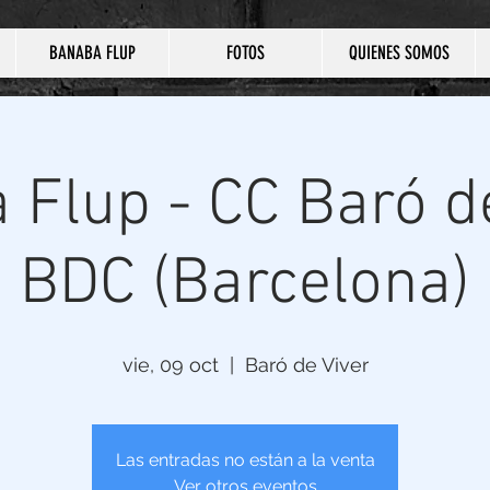
BANABA FLUP
FOTOS
QUIENES SOMOS
 Flup - CC Baró de
BDC (Barcelona)
vie, 09 oct
  |  
Baró de Viver
Las entradas no están a la venta
Ver otros eventos